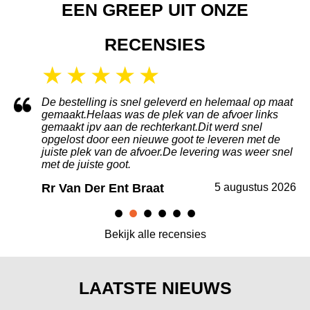
EEN GREEP UIT ONZE
RECENSIES
 maat
gemotiveerd personeel, denken met je mee en zijn
ks
flexibel als je wat wilt aanpassen.
Dick G
3 augustus 2026
 de
 snel
s 2026
Bekijk alle recensies
LAATSTE NIEUWS