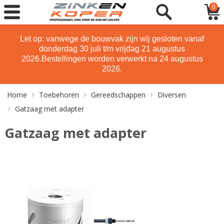
0
Let op: vanwege de bouwvak zijn wij gesloten vanaf
donderdag 30 juli t/m vrijdag 21 augustus
2026.
Bestellingen worden verwerkt na 24 augustus
2026.
Home
Toebehoren
Gereedschappen
Diversen
Gatzaag met adapter
Gatzaag met adapter