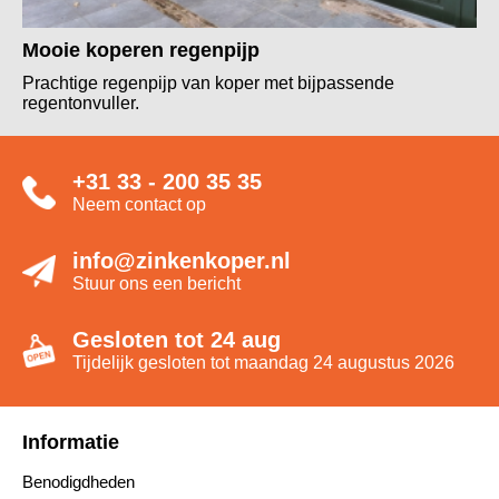
Mooie koperen regenpijp
Prachtige regenpijp van koper met bijpassende
regentonvuller.
+31 33 - 200 35 35
Neem contact op
info@zinkenkoper.nl
Stuur ons een bericht
Gesloten tot 24 aug
Tijdelijk gesloten tot maandag 24 augustus 2026
Informatie
Benodigdheden