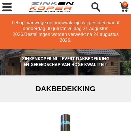
0
Let op: vanwege de bouwvak zijn wij gesloten vanaf
donderdag 30 juli t/m vrijdag 21 augustus
2026.
Bestellingen worden verwerkt na 24 augustus
2026.
ZINKENKOPER.NL LEVERT DAKBEDEKKING
EN GEREEDSCHAP VAN HOGE KWALITEIT
DAKBEDEKKING