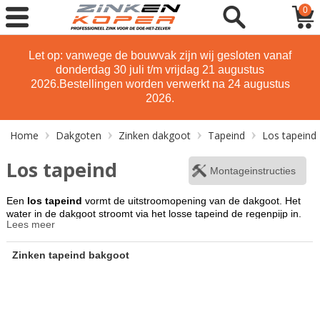
0
Let op: vanwege de bouwvak zijn wij gesloten vanaf
donderdag 30 juli t/m vrijdag 21 augustus
2026.
Bestellingen worden verwerkt na 24 augustus
2026.
Home
Dakgoten
Zinken dakgoot
Tapeind
Los tapeind
Los tapeind
Montageinstructies
Een
los tapeind
vormt de uitstroomopening van de dakgoot. Het
water in de dakgoot stroomt via het losse tapeind de regenpijp in.
Lees meer
Het losse tapeind is leverbaar in verschillende diameters en
lengtes. Een lengte van 9 cm is normaliter voldoende. U moet het
losse tapeind zelf in de dakgoot solderen. Wilt u liever niet
Zinken tapeind bakgoot
solderen? Dan is een ingesoldeerd tapeind misschien iets voor u!