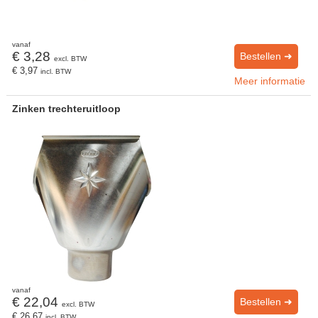
vanaf
€ 3,28
Bestellen ➜
excl. BTW
€ 3,97
incl. BTW
Meer informatie
Zinken trechteruitloop
vanaf
€ 22,04
Bestellen ➜
excl. BTW
€ 26,67
incl. BTW