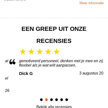
Meer informatie
EEN GREEP UIT ONZE
RECENSIES
aat
gemotiveerd personeel, denken met je mee en zijn
flexibel als je wat wilt aanpassen.
Dick G
3 augustus 2026
nel
026
Bekijk alle recensies