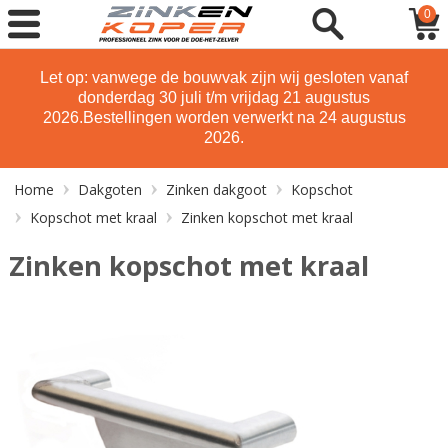
0
Let op: vanwege de bouwvak zijn wij gesloten vanaf
donderdag 30 juli t/m vrijdag 21 augustus
2026.
Bestellingen worden verwerkt na 24 augustus
2026.
Home
Dakgoten
Zinken dakgoot
Kopschot
Kopschot met kraal
Zinken kopschot met kraal
Zinken kopschot met kraal