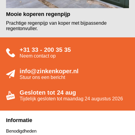
Mooie koperen regenpijp
Prachtige regenpijp van koper met bijpassende
regentonvuller.
+31 33 - 200 35 35
Neem contact op
info@zinkenkoper.nl
Stuur ons een bericht
Gesloten tot 24 aug
Tijdelijk gesloten tot maandag 24 augustus 2026
Informatie
Benodigdheden