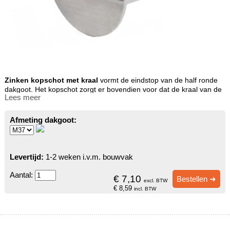
Zinken kopschot met kraal
vormt de eindstop van de half ronde
dakgoot. Het kopschot zorgt er bovendien voor dat de kraal van de
Lees meer
goot doorloopt aan de zijkant en 65 mm aan de achterkant van de
goot.
Afmeting dakgoot:
Voor de linker- en rechter kant gebruikt u hetzelfde zinken kopschot
met kraal.
Aanrader:
Aan onze zinken kopschot met kraal is op ambachtelijke
Levertijd:
1-2 weken i.v.m. bouwvak
manier aan beide zijden een hulpstuk gesoldeerd. U hoeft uw goot
niet in verstek te knippen. Dit bespaart u wel 15 minuten op de
Aantal:
€ 7,10
Bestellen ➜
excl. BTW
voorbereiding voor het solderen.
€ 8,59
incl. BTW
Tip:
Wij verkopen ook zinken dakgoten met ingesoldeerde zinken
kopschot met kraal.