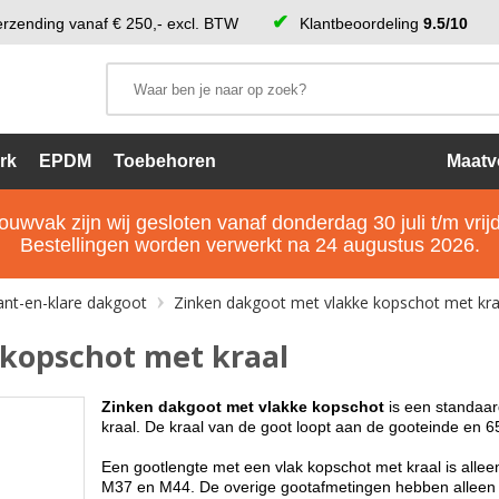
rzending vanaf € 250,- excl. BTW
Klantbeoordeling
9.5/10
rk
EPDM
Toebehoren
Maatv
uwvak zijn wij gesloten vanaf donderdag 30 juli t/m vri
Bestellingen worden verwerkt na 24 augustus 2026.
ant-en-klare dakgoot
Zinken dakgoot met vlakke kopschot met kra
kopschot met kraal
Zinken dakgoot met vlakke kopschot
is een standaar
kraal. De kraal van de goot loopt aan de gooteinde en 
Een gootlengte met een vlak kopschot met kraal is allee
M37 en M44. De overige gootafmetingen hebben alleen 