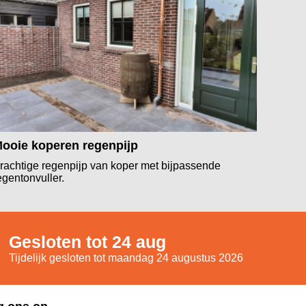
ooie koperen regenpijp
rachtige regenpijp van koper met bijpassende
egentonvuller.
Gesloten tot 24 aug
Tijdelijk gesloten tot maandag 24 augustus 2026