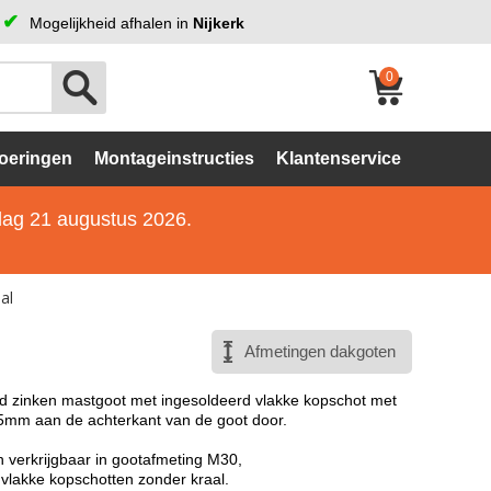
Mogelijkheid afhalen in
Nijkerk
0
oeringen
Montageinstructies
Klantenservice
jdag 21 augustus 2026.
al
Afmetingen dakgoten
d zinken mastgoot met ingesoldeerd vlakke kopschot met
65mm aan de achterkant van de goot door.
n verkrijgbaar in gootafmeting M30,
vlakke kopschotten zonder kraal.