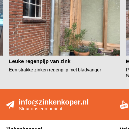
Leuke regenpijp van zink
M
Een strakke zinken regenpijp met bladvanger
P
r
info@zinkenkoper.nl
Stuur ons een bericht