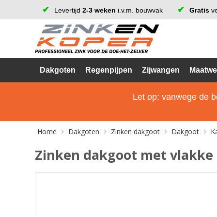
Levertijd
2-3 weken
i.v.m. bouwvak
Gratis
ve
Dakgoten
Regenpijpen
Zijwangen
Maatwe
Let op: vanwege de bo
Home
Dakgoten
Zinken dakgoot
Dakgoot
K
Zinken dakgoot met vlakke 