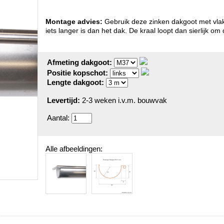
Montage advies:
Gebruik deze zinken dakgoot met vlak
iets langer is dan het dak. De kraal loopt dan sierlijk o
Afmeting dakgoot:
Positie kopschot:
Lengte dakgoot:
Levertijd:
2-3 weken i.v.m. bouwvak
Aantal:
Alle afbeeldingen: