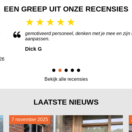
EEN GREEP UIT ONZE RECENSIES
 flexibel als je wat wilt
De bestelling is goed verl
dit weekend bleek dat de 
voorzien. Ik heb dus zelf
3 augustus 2026
schuiven.
Jo Van Gils
Bekijk alle recensies
LAATSTE NIEUWS
7 november 2025