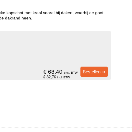
ke kopschot met kraal vooral bij daken, waarbij de goot
m de dakrand heen.
€ 68,40
Bestellen ➜
excl. BTW
€ 82,76
incl. BTW